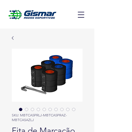
SKU: MBTCA5PRLJ-MBTCA5PRAZ-
MBTCA5AZLJ
Fita de Marcação